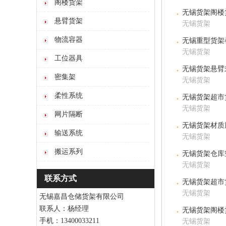
阁楼货架
无锡货架阁楼
悬臂货架
无锡货架
物流容器
无锡重型货架
无锡货架
工位器具
无锡货架悬臂
密集架
无锡货架
柔性系统
无锡货架超市
无锡货架
网片隔断
无锡货架材质
输送系统
无锡货架
搬运系列
无锡货架仓库
无锡货架
联系方式
无锡货架超市
无锡货架
无锡嘉昌仓储货架有限公司
联系人：杨经理
无锡货架阁楼
手机：13400033211
无锡货架