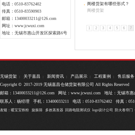
阁楼货架有哪些形式？
电话：0510-83762402
阁楼货架
传真：0510-83590903
邮箱：13400033211@126.com
网址：www.jcwuxi.com
1
2
3
4
5
6
7
地址：无锡市惠山开发区探索路6号
无锡货架
关于嘉昌
新闻资讯
产品展示
工程案例
售后服务
|
|
|
|
|
©
Copyright
2017-2019 无锡嘉昌仓储货架有限公司 All Rights Reserved
邮箱：13400033211@126.com 网址：www.jcwuxi.com 地址：无
联系人：杨经理 手机：13400033211 电话：0510-83762402 传真：0510
友链：
暖宝宝铁粉
旋振筛
多效蒸发器
回路电阻测试仪
logo设计公司
防火卷帘门