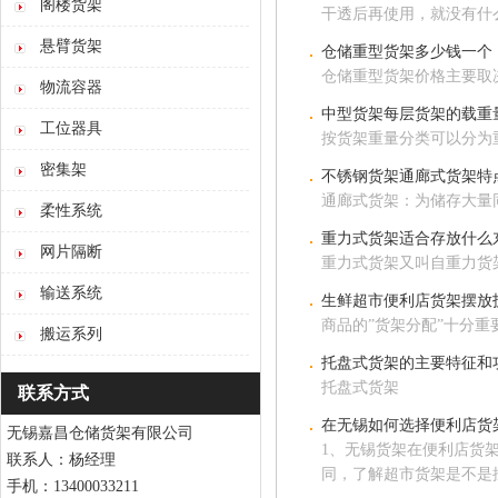
阁楼货架
干透后再使用，就没有什
悬臂货架
仓储重型货架多少钱一个
仓储重型货架价格主要取
物流容器
中型货架每层货架的载重
工位器具
按货架重量分类可以分为重
密集架
不锈钢货架通廊式货架特
通廊式货架：为储存大量
柔性系统
重力式货架适合存放什么
网片隔断
重力式货架又叫自重力货
输送系统
生鲜超市便利店货架摆放
商品的”货架分配”十分
搬运系列
托盘式货架的主要特征和
托盘式货架
联系方式
在无锡如何选择便利店货
无锡嘉昌仓储货架有限公司
1、无锡货架在便利店货
联系人：杨经理
同，了解超市货架是不是
手机：13400033211