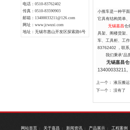
电话：0510-83762402
传真：0510-83590903
小推车是一种平面
邮箱：13400033211@126.com
它具有结构简单、
网址：www.jcwuxi.com
无锡嘉昌
仓
地址：无锡市惠山开发区探索路6号
具架、阁楼货架、
车、工具柜、工
83762402
，联系
我们秉承“品质
无锡嘉昌仓
13400033211
上一个：
液压搬运
下一个： 没有了
网站首页
关于嘉昌
新闻资讯
产品展示
工程案例
|
|
|
|