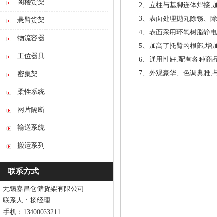
阁楼货架
2、立柱与基脚连体焊接,加
3、表面处理抛丸除锈、除
悬臂货架
4、表面采用环氧树脂静电喷
物流容器
5、加高了托臂的根部,增加
工位器具
6、通用性好,配有各种商品
7、外观豪华、色调典雅,与
密集架
柔性系统
网片隔断
输送系统
搬运系列
联系方式
无锡嘉昌仓储货架有限公司
联系人：杨经理
手机：13400033211