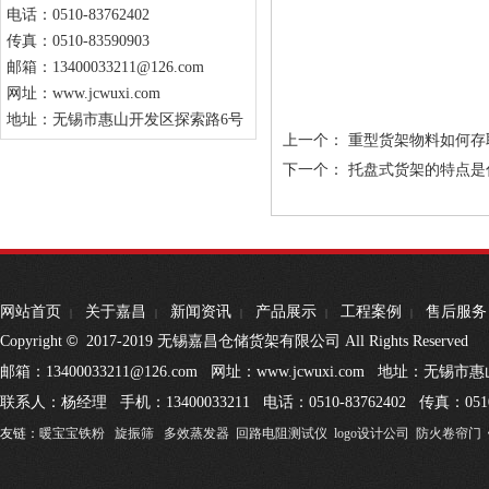
电话：0510-83762402
传真：0510-83590903
邮箱：13400033211@126.com
网址：www.jcwuxi.com
地址：无锡市惠山开发区探索路6号
上一个：
重型货架物料如何存
下一个：
托盘式货架的特点是
网站首页
关于嘉昌
新闻资讯
产品展示
工程案例
售后服务
|
|
|
|
|
©
Copyright
2017-2019 无锡嘉昌仓储货架有限公司 All Rights Reserved
邮箱：13400033211@126.com 网址：www.jcwuxi.com 地址：无
联系人：杨经理 手机：13400033211 电话：0510-83762402 传真：0510
友链：
暖宝宝铁粉
旋振筛
多效蒸发器
回路电阻测试仪
logo设计公司
防火卷帘门